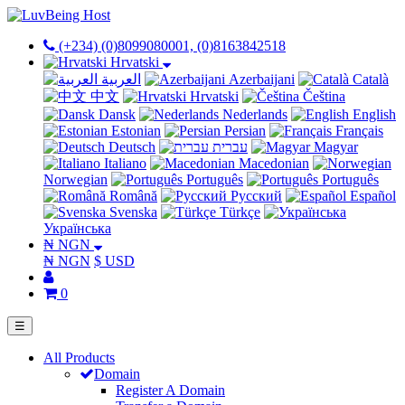
(+234) (0)8099080001, (0)8163842518
Hrvatski
العربية
Azerbaijani
Català
中文
Hrvatski
Čeština
Dansk
Nederlands
English
Estonian
Persian
Français
Deutsch
עברית
Magyar
Italiano
Macedonian
Norwegian
Português
Português
Română
Русский
Español
Svenska
Türkçe
Українська
₦ NGN
₦ NGN
$ USD
0
☰
All Products
Domain
Register A Domain