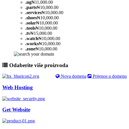
.
ng
₦11,000.00
.
parts
₦10,000.00
.
services
₦10,000.00
.
shoes
₦10,000.00
.
solar
₦10,000.00
.
tools
₦10,000.00
.
tv
₦15,000.00
.
watch
₦10,000.00
.
works
₦10,000.00
.
zone
₦10,000.00
Odaberite više proizvoda
Nova domena
Prijenos u domenu
Web Hosting
Get Website