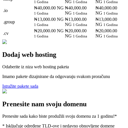
NG
NG
1 Godina
1 Godina
1 Godina
₦40,000.00 NG
₦40,000.00
₦40,000.00
.io
NG
NG
1 Godina
1 Godina
1 Godina
₦13,000.00 NG
₦13,000.00
₦13,000.00
.group
NG
NG
1 Godina
1 Godina
1 Godina
₦20,000.00 NG
₦20,000.00
₦20,000.00
.cv
NG
NG
1 Godina
1 Godina
1 Godina
Dodaj web hosting
Odaberite iz niza web hosting paketa
Imamo pakete dizajnirane da odgovaraju svakom proračunu
Istražite pakete sada
Prenesite nam svoju domenu
Prenesite sada kako biste produžili svoju domenu za 1 godinu!*
* Isključuje određene TLD-ove i nedavno obnovljene domene