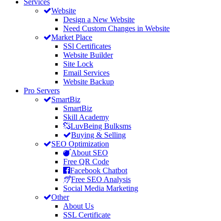
Services
Website
Design a New Website
Need Custom Changes in Website
Market Place
SSl Certificates
Website Builder
Site Lock
Email Services
Website Backup
Pro Servers
SmartBiz
SmartBiz
Skill Academy
LuvBeing Bulksms
Buying & Selling
SEO Optimization
About SEO
Free QR Code
Facebook Chatbot
Free SEO Analysis
Social Media Marketing
Other
About Us
SSL Certificate