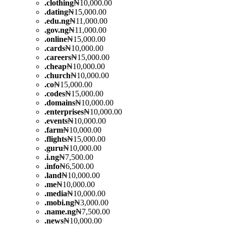
.
clothing
₦10,000.00
.
dating
₦15,000.00
.
edu.ng
₦11,000.00
.
gov.ng
₦11,000.00
.
online
₦15,000.00
.
cards
₦10,000.00
.
careers
₦15,000.00
.
cheap
₦10,000.00
.
church
₦10,000.00
.
co
₦15,000.00
.
codes
₦15,000.00
.
domains
₦10,000.00
.
enterprises
₦10,000.00
.
events
₦10,000.00
.
farm
₦10,000.00
.
flights
₦15,000.00
.
guru
₦10,000.00
.
i.ng
₦7,500.00
.
info
₦6,500.00
.
land
₦10,000.00
.
me
₦10,000.00
.
media
₦10,000.00
.
mobi.ng
₦3,000.00
.
name.ng
₦7,500.00
.
news
₦10,000.00