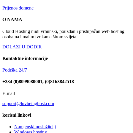
Prijenos domene
O NAMA
Cloud Hosting nudi vrhunski, pouzdan i pristupačan web hosting
osobama i malim tvrtkama širom svijeta.
DOLAZI U DODIR
Kontaktne informacije
Podrška 24/7
+234 (0)8099080001, (0)8163842518
E-mail
support@luvbeinghost.com
korisni linkovi
Namjenski poslužitelji
Windows hosting