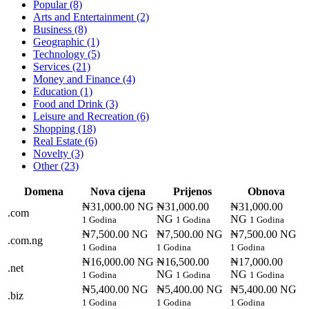
Popular (8)
Arts and Entertainment (2)
Business (8)
Geographic (1)
Technology (5)
Services (21)
Money and Finance (4)
Education (1)
Food and Drink (3)
Leisure and Recreation (6)
Shopping (18)
Real Estate (6)
Novelty (3)
Other (23)
Domena
Nova cijena
Prijenos
Obnova
₦31,000.00 NG
₦31,000.00
₦31,000.00
.com
NG
NG
1 Godina
1 Godina
1 Godina
₦7,500.00 NG
₦7,500.00 NG
₦7,500.00 NG
.com.ng
1 Godina
1 Godina
1 Godina
₦16,000.00 NG
₦16,500.00
₦17,000.00
.net
NG
NG
1 Godina
1 Godina
1 Godina
₦5,400.00 NG
₦5,400.00 NG
₦5,400.00 NG
.biz
1 Godina
1 Godina
1 Godina