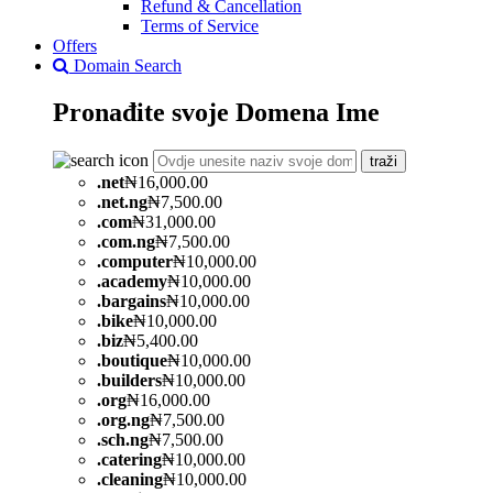
Refund & Cancellation
Terms of Service
Offers
Domain Search
Pronađite svoje
Domena
Ime
traži
.
net
₦16,000.00
.
net.ng
₦7,500.00
.
com
₦31,000.00
.
com.ng
₦7,500.00
.
computer
₦10,000.00
.
academy
₦10,000.00
.
bargains
₦10,000.00
.
bike
₦10,000.00
.
biz
₦5,400.00
.
boutique
₦10,000.00
.
builders
₦10,000.00
.
org
₦16,000.00
.
org.ng
₦7,500.00
.
sch.ng
₦7,500.00
.
catering
₦10,000.00
.
cleaning
₦10,000.00