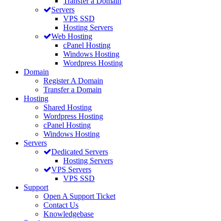
Transfer a Domain
Servers
VPS SSD
Hosting Servers
Web Hosting
cPanel Hosting
Windows Hosting
Wordpress Hosting
Domain
Register A Domain
Transfer a Domain
Hosting
Shared Hosting
Wordpress Hosting
cPanel Hosting
Windows Hosting
Servers
Dedicated Servers
Hosting Servers
VPS Servers
VPS SSD
Support
Open A Support Ticket
Contact Us
Knowledgebase