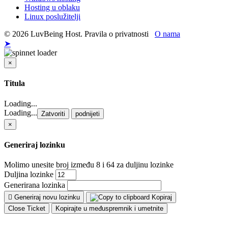
Hosting u oblaku
Linux poslužitelji
© 2026 LuvBeing Host. Pravila o privatnosti
O nama
➤
×
Zatvoriti
Titula
Loading...
Loading...
Zatvoriti
podnijeti
×
Generiraj lozinku
Molimo unesite broj između 8 i 64 za duljinu lozinke
Duljina lozinke
Generirana lozinka
Generiraj novu lozinku
Kopiraj
Close Ticket
Kopirajte u međuspremnik i umetnite