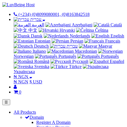
(+234) (0)8099080001, (0)8163842518
עברית
العربية
Azerbaijani
Català
中文
Hrvatski
Čeština
Dansk
Nederlands
English
Estonian
Persian
Français
Deutsch
עברית
Magyar
Italiano
Macedonian
Norwegian
Português
Português
Română
Русский
Español
Svenska
Türkçe
Українська
₦ NGN
₦ NGN
$ USD
0
☰
All Products
Domain
Register A Domain