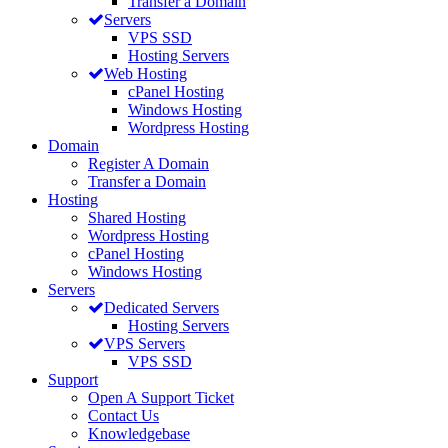
Transfer a Domain
Servers
VPS SSD
Hosting Servers
Web Hosting
cPanel Hosting
Windows Hosting
Wordpress Hosting
Domain
Register A Domain
Transfer a Domain
Hosting
Shared Hosting
Wordpress Hosting
cPanel Hosting
Windows Hosting
Servers
Dedicated Servers
Hosting Servers
VPS Servers
VPS SSD
Support
Open A Support Ticket
Contact Us
Knowledgebase