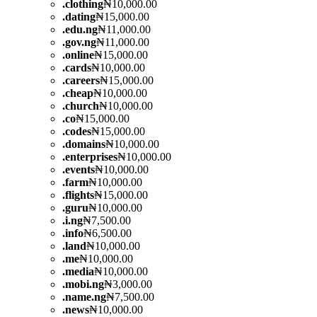
.
clothing
₦10,000.00
.
dating
₦15,000.00
.
edu.ng
₦11,000.00
.
gov.ng
₦11,000.00
.
online
₦15,000.00
.
cards
₦10,000.00
.
careers
₦15,000.00
.
cheap
₦10,000.00
.
church
₦10,000.00
.
co
₦15,000.00
.
codes
₦15,000.00
.
domains
₦10,000.00
.
enterprises
₦10,000.00
.
events
₦10,000.00
.
farm
₦10,000.00
.
flights
₦15,000.00
.
guru
₦10,000.00
.
i.ng
₦7,500.00
.
info
₦6,500.00
.
land
₦10,000.00
.
me
₦10,000.00
.
media
₦10,000.00
.
mobi.ng
₦3,000.00
.
name.ng
₦7,500.00
.
news
₦10,000.00