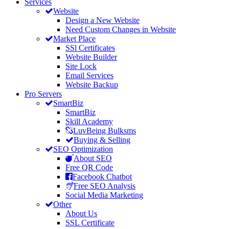
Services
Website
Design a New Website
Need Custom Changes in Website
Market Place
SSl Certificates
Website Builder
Site Lock
Email Services
Website Backup
Pro Servers
SmartBiz
SmartBiz
Skill Academy
LuvBeing Bulksms
Buying & Selling
SEO Optimization
About SEO
Free QR Code
Facebook Chatbot
Free SEO Analysis
Social Media Marketing
Other
About Us
SSL Certificate