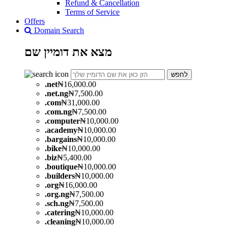
Refund & Cancellation
Terms of Service
Offers
Domain Search
מצא את
דומיין
שם
לחפש
.
net
₦16,000.00
.
net.ng
₦7,500.00
.
com
₦31,000.00
.
com.ng
₦7,500.00
.
computer
₦10,000.00
.
academy
₦10,000.00
.
bargains
₦10,000.00
.
bike
₦10,000.00
.
biz
₦5,400.00
.
boutique
₦10,000.00
.
builders
₦10,000.00
.
org
₦16,000.00
.
org.ng
₦7,500.00
.
sch.ng
₦7,500.00
.
catering
₦10,000.00
.
cleaning
₦10,000.00