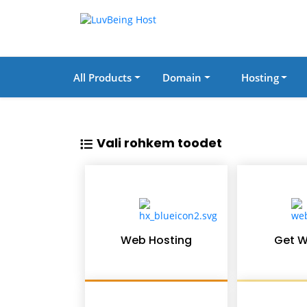
All Products
Domain
Hosting
Vali rohkem toodet
Web Hosting
Get W