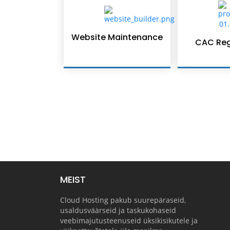
Website Maintenance
CAC Reg
MEIST
Cloud Hosting pakub suurepäraseid,
usaldusväärseid ja taskukohaseid
veebimajutusteenuseid üksikisikutele ja