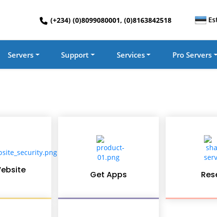
Es
(+234) (0)8099080001, (0)8163842518
Servers
Support
Services
Pro Servers
ebsite
Get Apps
Rese