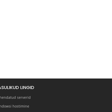
ASULIKUD LINGID
hendatud serverid
ndowsi hostimine