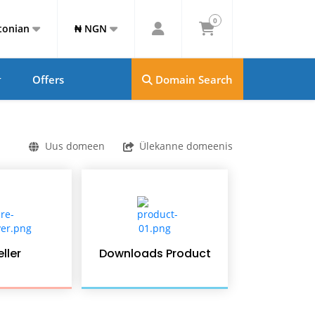
0
tonian
₦ NGN
Offers
Domain Search
Uus domeen
Ülekanne domeenis
ller
Downloads Product