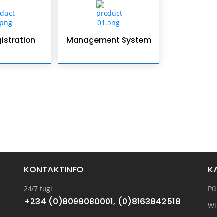
istration
Management System
KONTAKTINFO
K
24/7 tugi
Pü
+234 (0)8099080001, (0)8163842518
Wi