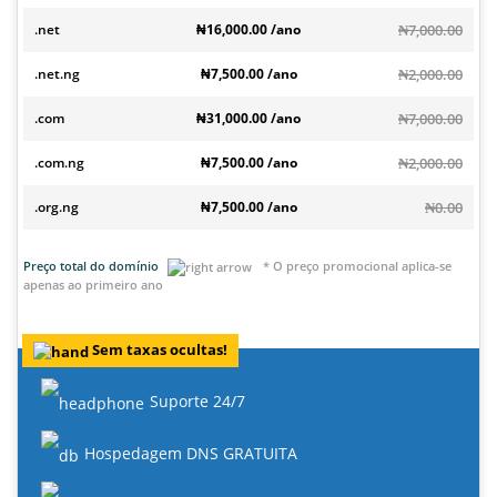
.net
₦16,000.00 /ano
₦7,000.00
.net.ng
₦7,500.00 /ano
₦2,000.00
.com
₦31,000.00 /ano
₦7,000.00
.com.ng
₦7,500.00 /ano
₦2,000.00
.org.ng
₦7,500.00 /ano
₦0.00
Preço total do domínio
* O preço promocional aplica-se
apenas ao primeiro ano
Sem taxas ocultas!
Suporte 24/7
Hospedagem DNS GRATUITA