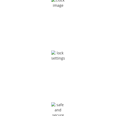
POTÊNCIA CONFIÁVEL
Projetado para Operações Ininterruptas de Negócios
SEGURANÇA DE REDE
Tempo Máximo de Funcionamento e Estabilidade de Imagens