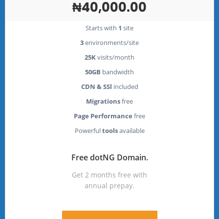
₦40,000.00
Starts with
1
site
3
environments/site
25K
visits/month
50GB
bandwidth
CDN & SSl
included
Migrations
free
Page Performance
free
Powerful
tools
available
Free dotNG Domain.
Get 2 months free with
annual prepay.