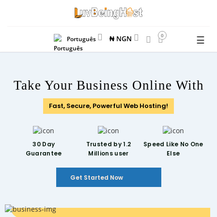
0
☰
₦ NGN
Português
Take Your Business Online With
Fast, Secure, Powerful Web Hosting!
30 Day
Trusted by 1.2
Speed Like
No One
Guarantee
Millions user
Else
Get Started Now