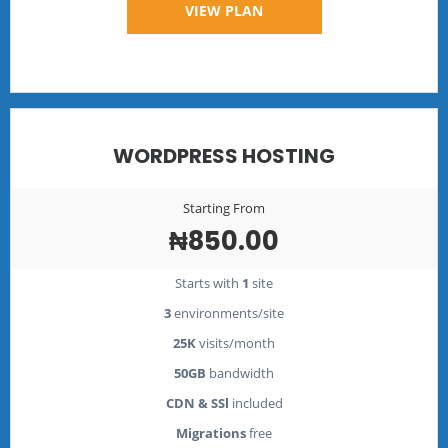
VIEW PLAN
WORDPRESS HOSTING
Starting From
₦850.00
Starts with
1
site
3
environments/site
25K
visits/month
50GB
bandwidth
CDN & SSl
included
Migrations
free