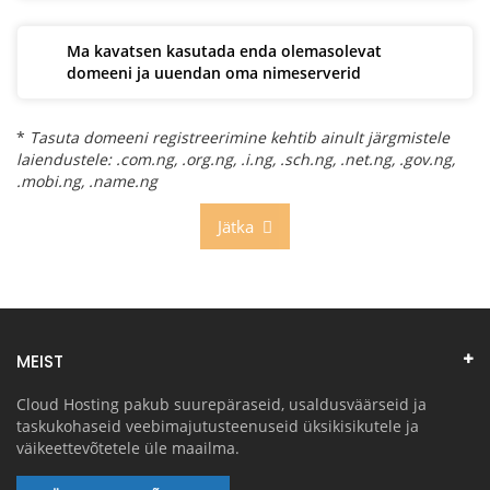
Ma kavatsen kasutada enda olemasolevat
domeeni ja uuendan oma nimeserverid
*
Tasuta domeeni registreerimine kehtib ainult järgmistele
laiendustele: .com.ng, .org.ng, .i.ng, .sch.ng, .net.ng, .gov.ng,
.mobi.ng, .name.ng
Jätka
MEIST
Cloud Hosting pakub suurepäraseid, usaldusväärseid ja
taskukohaseid veebimajutusteenuseid üksikisikutele ja
väikeettevõtetele üle maailma.