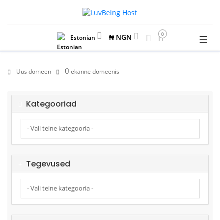
0
₦ NGN
☰
Estonian
Uus domeen
Ülekanne domeenis
Kategooriad
Tegevused