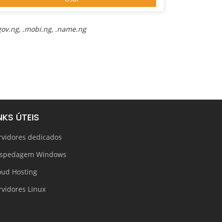
.gov.ng, .mobi.ng, .name.ng
NKS ÚTEIS
rvidores dedicados
spedagem Windows
oud Hosting
rvidores Linux