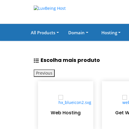
All Products
Domain
Hosting
Escolha mais produto
Previous
Web Hosting
Get W
gement
stem