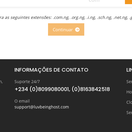
 as seguintes extensões: .com.ng, .org.ng, .i.ng, .sch.ng, .net.ng, 
Continuar
INFORMAÇÕES DE CONTATO
LI
m,
Suporte 24/7
Se
+234 (0)8099080001, (0)8163842518
Ho
O email
Cl
support@luvbeinghost.com
Se