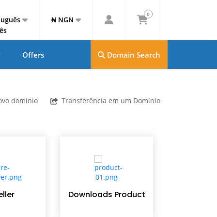
0
tuguês
₦ NGN
Offers
Domain Search
ovo domínio
Transferência em um Domínio
Webs
Mainte
ller
Downloads Product